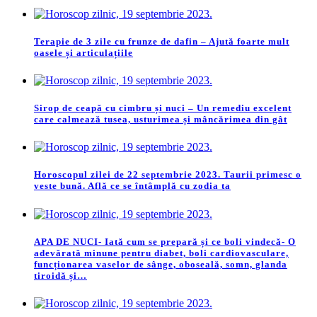
Terapie de 3 zile cu frunze de dafin – Ajută foarte mult
oasele și articulațiile
Sirop de ceapă cu cimbru și nuci – Un remediu excelent
care calmează tusea, usturimea și mâncărimea din gât
Horoscopul zilei de 22 septembrie 2023. Taurii primesc o
veste bună. Află ce se întâmplă cu zodia ta
APA DE NUCI- Iată cum se prepară și ce boli vindecă- O
adevărată minune pentru diabet, boli cardiovasculare,
funcționarea vaselor de sânge, oboseală, somn, glanda
tiroidă și…