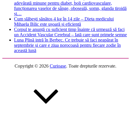
adevărată minune pentru diabet, boli cardiovasculare,
funcționarea vaselor de sânge, oboseală, somn, glanda tiroidă
și…
Cum slăbești sănătos 4 kg în 14 zile – Dieta medicului
Mihaela Bilic este ușoară și eficientă
Corpul te anunță cu suficient timp înainte că urmează să faci
un Accident Vascular Cerebral – Iată care sunt primele semne
Luna Plină intră în Berbec. Ce trebuie să faci neapărat în
septembrie şi care e ziua norocoasă pentru fiecare zodie în
această lună
Copyright © 2026
Curioase
. Toate drepturile rezervate.