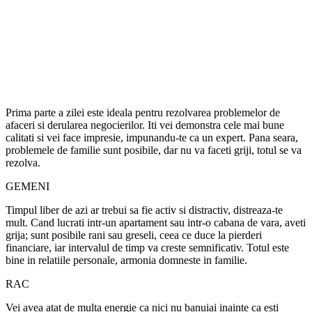
Prima parte a zilei este ideala pentru rezolvarea problemelor de
afaceri si derularea negocierilor. Iti vei demonstra cele mai bune
calitati si vei face impresie, impunandu-te ca un expert. Pana seara,
problemele de familie sunt posibile, dar nu va faceti griji, totul se va
rezolva.
GEMENI
Timpul liber de azi ar trebui sa fie activ si distractiv, distreaza-te
mult. Cand lucrati intr-un apartament sau intr-o cabana de vara, aveti
grija; sunt posibile rani sau greseli, ceea ce duce la pierderi
financiare, iar intervalul de timp va creste semnificativ. Totul este
bine in relatiile personale, armonia domneste in familie.
RAC
Vei avea atat de multa energie ca nici nu banuiai inainte ca esti