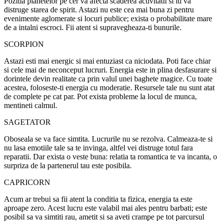
Pozitia planetelor pe cer va afecta scaderea activitatii si iti va
distruge starea de spirit. Astazi nu este cea mai buna zi pentru
evenimente aglomerate si locuri publice; exista o probabilitate mare
de a intalni escroci. Fii atent si supravegheaza-ti bunurile.
SCORPION
Astazi esti mai energic si mai entuziast ca niciodata. Poti face chiar
si cele mai de neconceput lucruri. Energia este in plina desfasurare si
dorintele devin realitate ca prin valul unei baghete magice. Cu toate
acestea, foloseste-ti energia cu moderatie. Resursele tale nu sunt atat
de complete pe cat par. Pot exista probleme la locul de munca,
mentineti calmul.
SAGETATOR
Oboseala se va face simtita. Lucrurile nu se rezolva. Calmeaza-te si
nu lasa emotiile tale sa te invinga, altfel vei distruge totul fara
reparatii. Dar exista o veste buna: relatia ta romantica te va incanta, o
surpriza de la partenerul tau este posibila.
CAPRICORN
Acum ar trebui sa fii atent la conditia ta fizica, energia ta este
aproape zero. Acest lucru este valabil mai ales pentru barbati; este
posibil sa va simtiti rau, ametit si sa aveti crampe pe tot parcursul