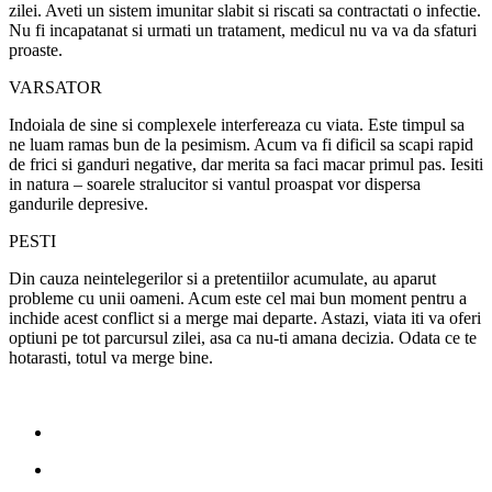
zilei. Aveti un sistem imunitar slabit si riscati sa contractati o infectie.
Nu fi incapatanat si urmati un tratament, medicul nu va va da sfaturi
proaste.
VARSATOR
Indoiala de sine si complexele interfereaza cu viata. Este timpul sa
ne luam ramas bun de la pesimism. Acum va fi dificil sa scapi rapid
de frici si ganduri negative, dar merita sa faci macar primul pas. Iesiti
in natura – soarele stralucitor si vantul proaspat vor dispersa
gandurile depresive.
PESTI
Din cauza neintelegerilor si a pretentiilor acumulate, au aparut
probleme cu unii oameni. Acum este cel mai bun moment pentru a
inchide acest conflict si a merge mai departe. Astazi, viata iti va oferi
optiuni pe tot parcursul zilei, asa ca nu-ti amana decizia. Odata ce te
hotarasti, totul va merge bine.