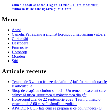
Cum slăbești sănătos 4 kg în 14 zile – Dieta medicului
Mihaela Bilic este ușoară și eficientă
Menu
Acasă
Camelia Pătrășcanu a anunțat horoscopul săptămânii viitoare.
Curiozități
Descoperă
Frumusețe
Horoscop
Monden
Știri
Articole recente
Terapie de 3 zile cu frunze de dafin – Ajută foarte mult oasele
și articulațiile
Sirop de ceapă cu cimbru și nuci – Un remediu excelent care
calmează tusea, usturimea și mâncărimea din gât
Horoscopul zilei de 22 septembrie 2023. Taurii primesc o
veste bună. Află ce se întâmplă cu zodia ta
APA DE NUCI- Iată cum se prepară și ce boli vindecă- O