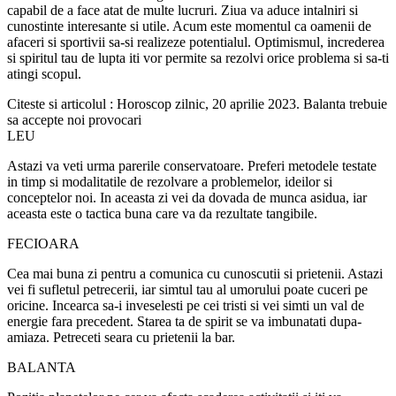
capabil de a face atat de multe lucruri. Ziua va aduce intalniri si
cunostinte interesante si utile. Acum este momentul ca oamenii de
afaceri si sportivii sa-si realizeze potentialul. Optimismul, increderea
si spiritul tau de lupta iti vor permite sa rezolvi orice problema si sa-ti
atingi scopul.
Citeste si articolul : Horoscop zilnic, 20 aprilie 2023. Balanta trebuie
sa accepte noi provocari
LEU
Astazi va veti urma parerile conservatoare. Preferi metodele testate
in timp si modalitatile de rezolvare a problemelor, ideilor si
conceptelor noi. In aceasta zi vei da dovada de munca asidua, iar
aceasta este o tactica buna care va da rezultate tangibile.
FECIOARA
Cea mai buna zi pentru a comunica cu cunoscutii si prietenii. Astazi
vei fi sufletul petrecerii, iar simtul tau al umorului poate cuceri pe
oricine. Incearca sa-i inveselesti pe cei tristi si vei simti un val de
energie fara precedent. Starea ta de spirit se va imbunatati dupa-
amiaza. Petreceti seara cu prietenii la bar.
BALANTA