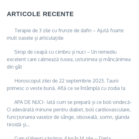
ARTICOLE RECENTE
Terapie de 3 zile cu frunze de dafin – Ajută foarte
mult oasele și articulațiile
Sirop de ceapă cu cimbru și nuci – Un remediu
excelent care calmează tusea, usturimea și mâncărimea
din gât
Horoscopul zilei de 22 septembrie 2023. Taurii
primesc o veste bună. Află ce se întâmplă cu zodia ta
APA DE NUCI- Iată cum se prepară și ce boli vindecă-
O adevărată minune pentru diabet, boli cardiovasculare,
funcționarea vaselor de sânge, oboseală, somn, glanda
tiroidă și…
Cum slăbești sănătos 4 kg în 14 zile – Dieta