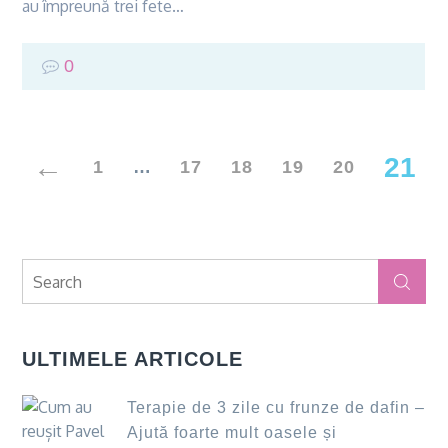
au împreună trei fete…
0
Navigare
21
1
…
17
18
19
20
în
Search
articole
Search
for:
ULTIMELE ARTICOLE
Terapie de 3 zile cu frunze de dafin –
Ajută foarte mult oasele și